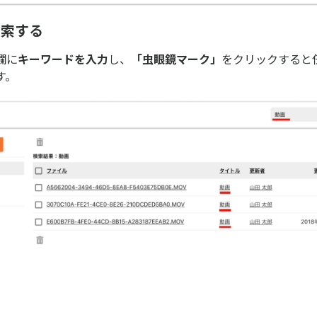
検索する
欄に
キーワードを入力
し、
「虫眼鏡マーク」
をクリックすると
す。