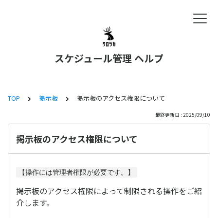
スケジュール管理 ヘルプ
TOP
掲示板
掲示板のアクセス権限について
最終更新日 : 2025/09/10
掲示板のアクセス権限について
【操作には管理者権限が必要です。】
掲示板のアクセス権限によって制限される操作をご紹
介します。