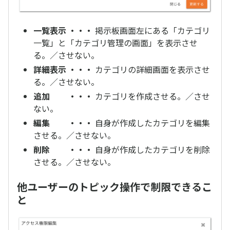
一覧表示 ・・・
掲示板画面左にある「カテゴリ
一覧」と「カテゴリ管理の画面」を表示させ
る。／させない。
詳細表示 ・・・
カテゴリの詳細画面を表示させ
る。／させない。
追加 ・・・
カテゴリを作成させる。／させ
ない。
編集 ・・・
自身が作成したカテゴリを編集
させる。／させない。
削除 ・・・
自身が作成したカテゴリを削除
させる。／させない。
他ユーザーのトピック操作で制限できるこ
と