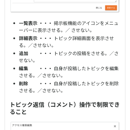
一覧表示 ・・・
掲示板機能のアイコンをメニュ
ーバーに表示させる。／ させない。
詳細表示 ・・・
トピック詳細画面を表示させ
る。／させない。
追加 ・・・
トピックの投稿をさせる。／さ
せない。
編集 ・・・
自身が投稿したトピックを編集
させる。／させない。
削除 ・・・
自身が投稿したトピックを削除
させる。／させない。
トピック返信（コメント）操作で制限でき
ること