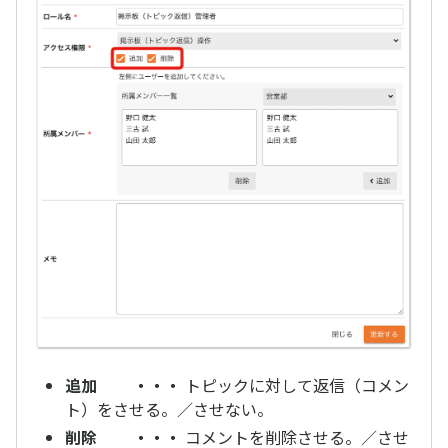
追加 ・・・
トピックに対して返信（コメン
ト）をさせる。／させない。
削除 ・・・
コメントを削除させる。／させ