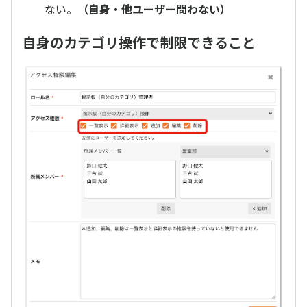
ない。
（自身・他ユーザー問わない）
自身のカテゴリ操作で制限できること