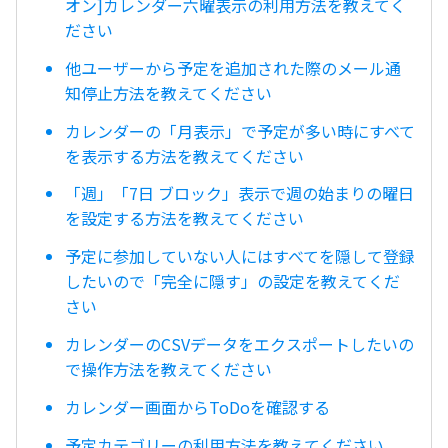
オン]カレンダー六曜表示の利用方法を教えてく
ださい
他ユーザーから予定を追加された際のメール通
知停止方法を教えてください
カレンダーの「月表示」で予定が多い時にすべて
を表示する方法を教えてください
「週」「7日 ブロック」表示で週の始まりの曜日
を設定する方法を教えてください
予定に参加していない人にはすべてを隠して登録
したいので「完全に隠す」の設定を教えてくだ
さい
カレンダーのCSVデータをエクスポートしたいの
で操作方法を教えてください
カレンダー画面からToDoを確認する
予定カテゴリーの利用方法を教えてください