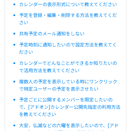
カレンダーの表示形式について教えてください
予定を登録・編集・削除する方法を教えてくだ
さい
共有予定のメール通知をしない
予定時刻に通知したいので設定方法を教えてく
ださい
カレンダーでどんなことができるか知りたいの
で活用方法を教えてください
複数人の予定を表示している時にワンクリック
で特定ユーザーの予定を表示させたい
予定ごとに公開するメンバーを限定したいの
で、[アドオン]カレンダー公開先指定の利用方法
を教えてください
大安、仏滅などの六曜を表示したいので、[アド