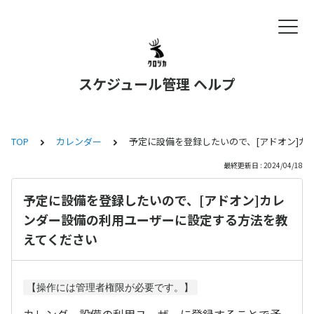
スケジュール管理 ヘルプ
TOP
カレンダー
予定に設備を登録したいので、[アドオン]
最終更新日 : 2024/04/18
予定に設備を登録したいので、[アドオン]カレ
ンダー設備の利用ユーザーに設定する方法を教
えてください
【操作には管理者権限が必要です。】