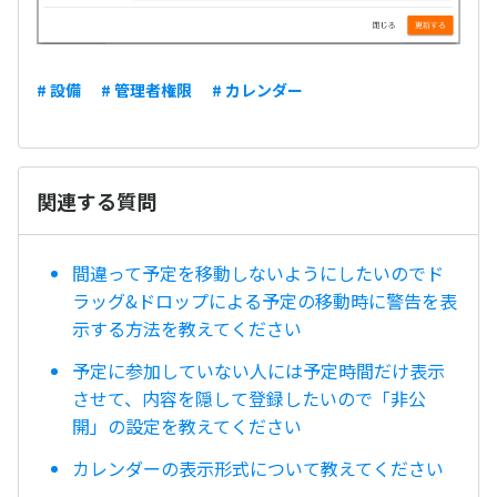
# 設備
# 管理者権限
# カレンダー
関連する質問
間違って予定を移動しないようにしたいのでド
ラッグ&ドロップによる予定の移動時に警告を表
示する方法を教えてください
予定に参加していない人には予定時間だけ表示
させて、内容を隠して登録したいので「非公
開」の設定を教えてください
カレンダーの表示形式について教えてください