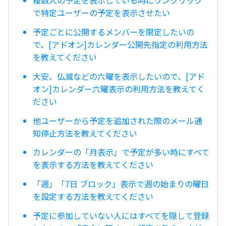
複数人の予定を表示している時にワンクリック
で特定ユーザーの予定を表示させたい
予定ごとに公開するメンバーを限定したいの
で、[アドオン]カレンダー公開先指定の利用方法
を教えてください
大安、仏滅などの六曜を表示したいので、[アド
オン]カレンダー六曜表示の利用方法を教えてく
ださい
他ユーザーから予定を追加された際のメール通
知停止方法を教えてください
カレンダーの「月表示」で予定が多い時にすべて
を表示する方法を教えてください
「週」「7日 ブロック」表示で週の始まりの曜日
を設定する方法を教えてください
予定に参加していない人にはすべてを隠して登録