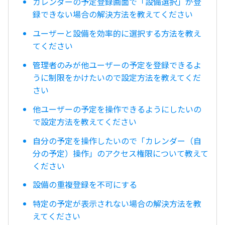
カレンダーの予定登録画面で「設備選択」が登
録できない場合の解決方法を教えてください
ユーザーと設備を効率的に選択する方法を教え
てください
管理者のみが他ユーザーの予定を登録できるよ
うに制限をかけたいので設定方法を教えてくだ
さい
他ユーザーの予定を操作できるようにしたいの
で設定方法を教えてください
自分の予定を操作したいので「カレンダー（自
分の予定）操作」のアクセス権限について教えて
ください
設備の重複登録を不可にする
特定の予定が表示されない場合の解決方法を教
えてください