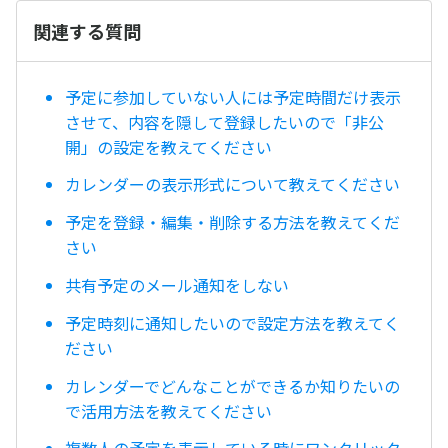
関連する質問
予定に参加していない人には予定時間だけ表示
させて、内容を隠して登録したいので「非公
開」の設定を教えてください
カレンダーの表示形式について教えてください
予定を登録・編集・削除する方法を教えてくだ
さい
共有予定のメール通知をしない
予定時刻に通知したいので設定方法を教えてく
ださい
カレンダーでどんなことができるか知りたいの
で活用方法を教えてください