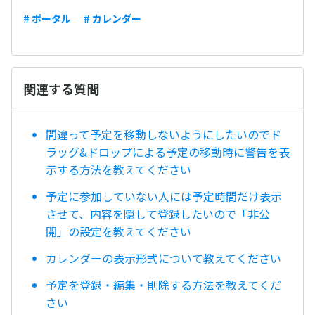
# ポータル
# カレンダー
関連する質問
間違って予定を移動しないようにしたいのでド
ラッグ&ドロップによる予定の移動時に警告を表
示する方法を教えてください
予定に参加していない人には予定時間だけ表示
させて、内容を隠して登録したいので「非公
開」の設定を教えてください
カレンダーの表示形式について教えてください
予定を登録・編集・削除する方法を教えてくだ
さい