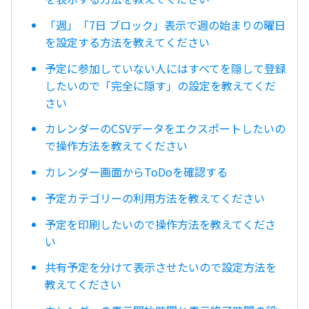
「週」「7日 ブロック」表示で週の始まりの曜日
を設定する方法を教えてください
予定に参加していない人にはすべてを隠して登録
したいので「完全に隠す」の設定を教えてくだ
さい
カレンダーのCSVデータをエクスポートしたいの
で操作方法を教えてください
カレンダー画面からToDoを確認する
予定カテゴリーの利用方法を教えてください
予定を印刷したいので操作方法を教えてくださ
い
共有予定を分けて表示させたいので設定方法を
教えてください