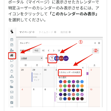
ポータル（マイページ）に表示させたカレンダーで
特定ユーザーのカレンダーのみ表示させるには、ア
イコンをクリックして
「このカレンダーのみ表示」
を選択してください。